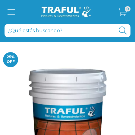
0
25
%
OFF